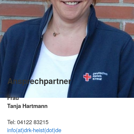
Ansprechpartner
Frau
Tanja Hartmann
Tel: 04122 83215
info(at)drk-heist(dot)de