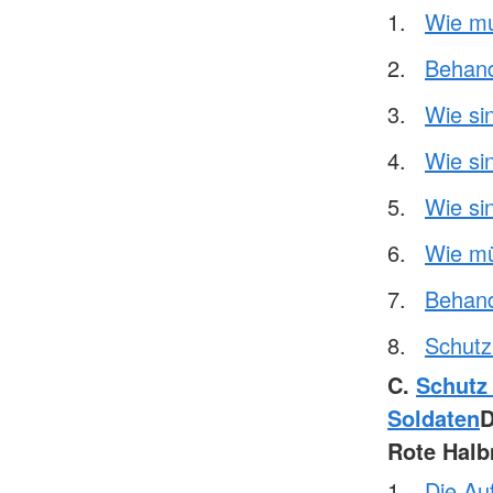
Wie mu
Behand
Wie si
Wie si
Wie si
Wie mü
Behand
Schutz 
C.
Schutz
Soldaten
Rote Hal
Die Au