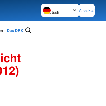
Sprache wechseln zu
Alles klar
en
Das DRK
icht
012)