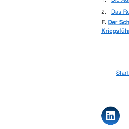
Das Ro
F.
Der Sch
Kriegsfüh
Start