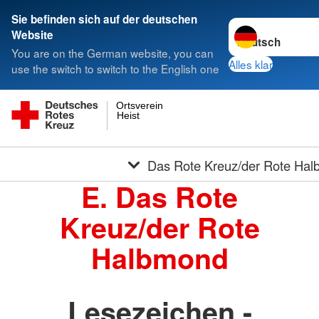
Sie befinden sich auf der deutschen
Sprache wechseln
Website
You are on the German website, you can
Alles klar
use the switch to switch to the English one
Ortsverein
Heist
Das Rote Kreuz/der Rote Ha
E. Das Rote
Kreuz/der Rote
Halbmond
Lesezeichen -